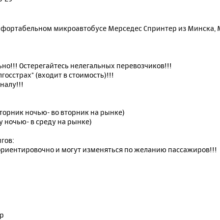
мфортабельном микроавтобусе Мерседес Спринтер из Минска, М
но!!! Остерегайтесь нелегальных перевозчиков!!!
осстрах" (входит в стоимость)!!!
налу!!!
торник ночью- во вторник на рынке)
у ночью- в среду на рынке)
гов:
риентировочно и могут изменяться по желанию пассажиров!!!
тр