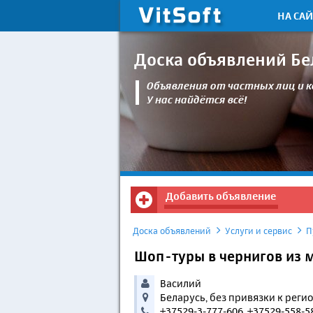
НА САЙ
Доска объявлений Бе
Объявления от частных лиц и 
У нас найдётся всё!
Добавить объявление
Доска объявлений
Услуги и сервис
П
Шоп-туры в чернигов из м
Василий
Беларусь, без привязки к реги
+37529-3-777-606, +37529-558-5