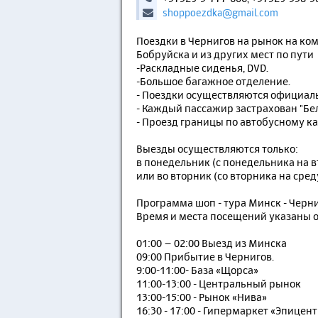
shoppoezdka@gmail.com
Поездки в Чернигов на рынок на ко
Бобруйска и из других мест по пути
-Раскладные сиденья, DVD.
-Большое багажное отделение.
- Поездки осуществляются официаль
- Каждый пассажир застрахован "Белг
- Проезд границы по автобусному ка
Выезды осуществляются только:
в понедельник (с понедельника на в
или во вторник (со вторника на сред
Программа шоп - тура Минск - Черни
Время и места посещений указаны о
01:00 – 02:00 Выезд из Минска
09:00 Прибытие в Чернигов.
9:00-11:00- База «Щорса»
11:00-13:00 - Центральный рынок
13:00-15:00 - Рынок «Нива»
16:30 - 17:00 - Гипермаркет «Эпицен