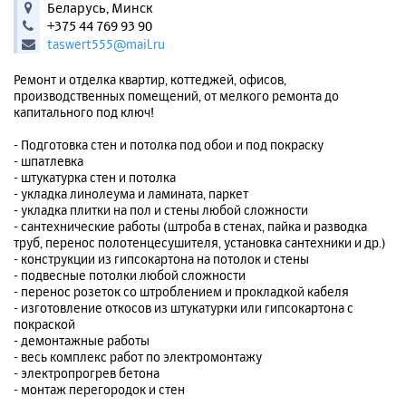
Беларусь, Минск
+375 44 769 93 90
taswert555@mail.ru
Ремонт и отделка квартир, коттеджей, офисов,
производственных помещений, от мелкого ремонта до
капитального под ключ!
- Подготовка стен и потолка под обои и под покраску
- шпатлевка
- штукатурка стен и потолка
- укладка линолеума и ламината, паркет
- укладка плитки на пол и стены любой сложности
- сантехнические работы (штроба в стенах, пайка и разводка
труб, перенос полотенцесушителя, установка сантехники и др.)
- конструкции из гипсокартона на потолок и стены
- подвесные потолки любой сложности
- перенос розеток со штроблением и прокладкой кабеля
- изготовление откосов из штукатурки или гипсокартона с
покраской
- демонтажные работы
- весь комплекс работ по электромонтажу
- электропрогрев бетона
- монтаж перегородок и стен